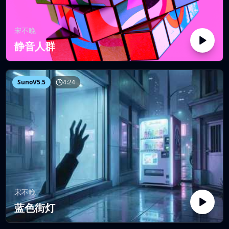
宋不晚
静音人群
SunoV5.5
4:24
宋不晚
蓝色街灯