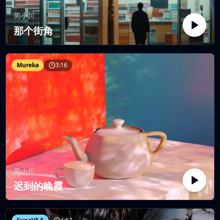
周小川
那个街角
Mureka
3:16
周小川
迟到的晚霞