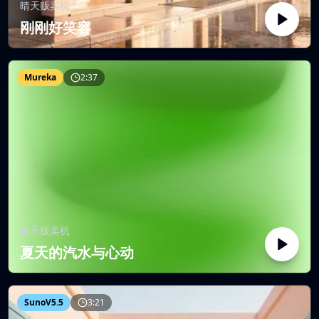
晴天贩卖机
刚刚好笑容
Mureka
2:37
晴天贩卖机
夏天的汽水与心动
SunoV5.5
3:21