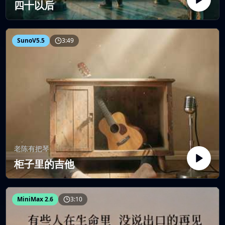
四十以后
SunoV5.5
3:49
老陈有把琴
柜子里的吉他
MiniMax 2.6
3:10