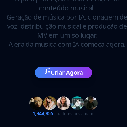
conteúdo musical.
Geração de música por IA, clonagem d
voz, distribuição musical e produção d
MV em um só lugar.
A era da música com IA começa agora.
Criar Agora
1,344,855
criadores nos amam!