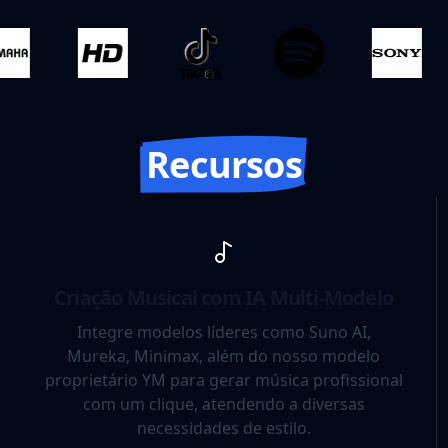
Recursos
Criação Musical com IA Multi-Modelo
Integre modelos líderes como Suno AI,
Mureka, Minimax, além do nosso modelo
proprietário YM para gerar música profissional
com um clique, atendendo a diversas
necessidades de estilo.