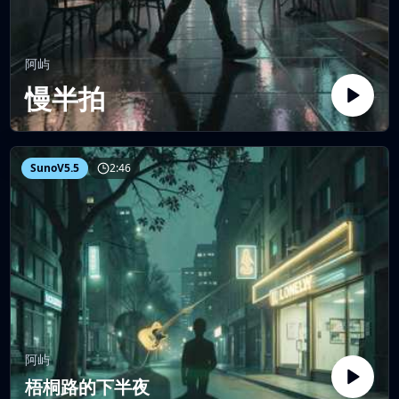
阿屿
慢半拍
SunoV5.5
2:46
阿屿
梧桐路的下半夜