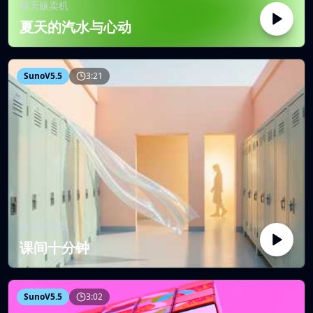
晴天贩卖机
夏天的汽水与心动
SunoV5.5
3:21
晴天贩卖机
课间十分钟
SunoV5.5
3:02