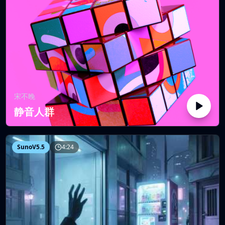
宋不晚
静音人群
SunoV5.5
4:24