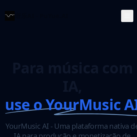
谱乐AI - PuYue.AI
Para música com
IA,
use o YourMusic A
YourMusic AI - Uma plataforma nativa d
IA para produção e monetização de