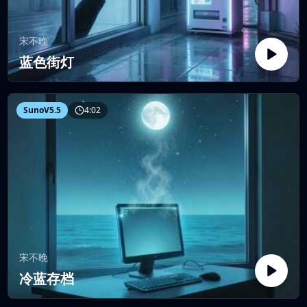
宋不晚
蓝色街灯
SunoV5.5
4:02
宋不晚
冷蓝存档