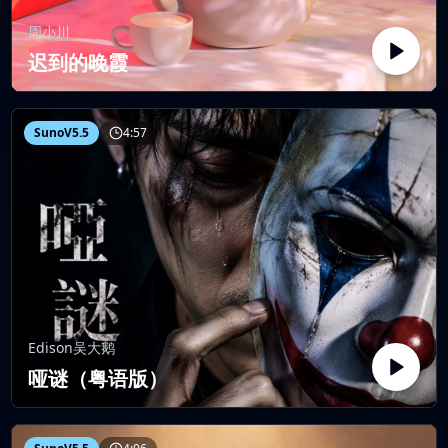
周小川
迟到的晚霞
SunoV5.5
4:57
Edison吴大鹅
哑谜（粤语版）