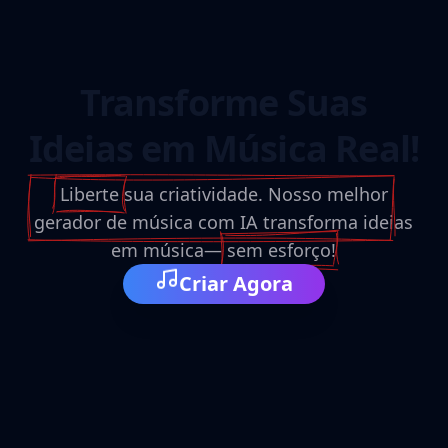
Transforme Suas
Ideias em Música Real!
Liberte
sua criatividade. Nosso
melhor
gerador de música com IA
transforma ideias
em música—
sem esforço
!
Criar Agora