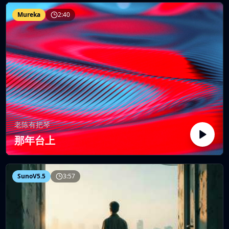
Mureka
2:40
老陈有把琴
那年台上
SunoV5.5
3:57