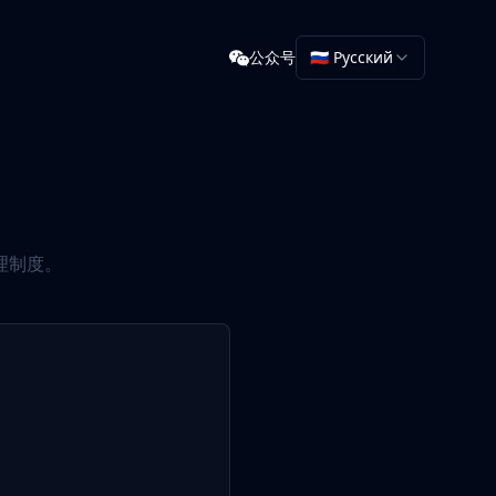
公众号
🇷🇺 Русский
理制度。